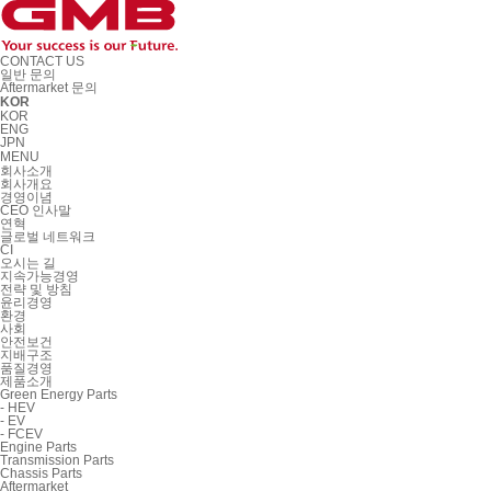
CONTACT US
일반 문의
Aftermarket 문의
KOR
KOR
ENG
JPN
MENU
회사소개
회사개요
경영이념
CEO 인사말
연혁
글로벌 네트워크
CI
오시는 길
지속가능경영
전략 및 방침
윤리경영
환경
사회
안전보건
지배구조
품질경영
제품소개
Green Energy Parts
- HEV
- EV
- FCEV
Engine Parts
Transmission Parts
Chassis Parts
Aftermarket