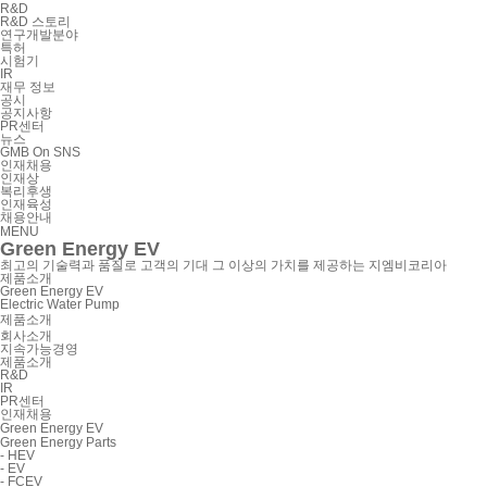
R&D
R&D 스토리
연구개발분야
특허
시험기
IR
재무 정보
공시
공지사항
PR센터
뉴스
GMB On SNS
인재채용
인재상
복리후생
인재육성
채용안내
MENU
Green Energy EV
최고의 기술력과 품질로 고객의 기대 그 이상의 가치를 제공하는 지엠비코리아
제품소개
Green Energy EV
Electric Water Pump
제품소개
회사소개
지속가능경영
제품소개
R&D
IR
PR센터
인재채용
Green Energy EV
Green Energy Parts
- HEV
- EV
- FCEV