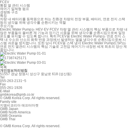
FCEV
통합 열 관리 시스템
제어기 일체형 펌프
경량화 구조
특징
차량 내 배터리를 동력원으로 하는 친환경 차량의 전장 부품, 배터리, 연료 전지 스택
등의 냉각을 위해 냉각수를 순환시키는 역할
주요기능
Electric Water Pump는 HEV·EV·FCEV 차량 열 관리 시스템의 핵심 부품으로 차량 내
많은 부품들의 올바른 제 기능과 장기간 사용을 위해 냉각수를 순환시킴으로써 일정
온도를 유지할 수 있도록 합니다. 특히 FCEV용 Electric Water Pump는 연료 전지 스
택 내 수소와 산소의 화학 반응 과정에서 발생하는 열을 냉각수로 순환시킴으로써 시
스템 과온을 방지합니다. 또한 당사 FCEV용 스택 냉각 Electric Water Pump(CSP)는
연료 전지 열관리 시스템의 핵심 기술로 고전압 제어기가 내장된 세계 최초의 양산 제
품입니다.
목록
개인정보처리방침
51557 경남 창원시 성산구 웅남로 618 (성산동)
Tel
055-263-2131~5
Fax
055-261-1926
E-Mail
gmbkorea@gmb.co.kr
© GMB Korea Corp. All rights reserved.
Family site
지엠비코리아 애프터마켓
GMB Japan
GMB North America
GMB Oceania
GMB Thai
© GMB Korea Corp. All rights reserved.